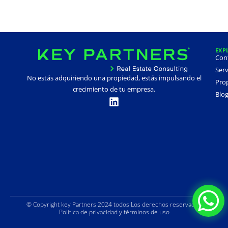
EXP
Con
Serv
No estás adquiriendo una propiedad, estás impulsando el
Prop
crecimiento de tu empresa.
Blo
© Copyright key Partners 2024 todos Los derechos reservados
Política de privacidad y términos de uso