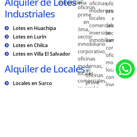
Alquiler de Lotes
Industriales
Lotes en Huachipa
Lotes en Lurín
Lotes en Chilca
Lotes en Villa El Salvador
Alquiler de Locales
Locales en Surco
Locales en San Isidro
EXP
Con
Serv
No estás adquiriendo una propiedad, estás impulsando el