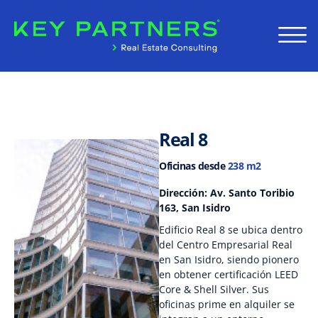
Real 8
Oficinas desde
238 m2
Dirección: Av. Santo Toribio
163, San Isidro
Edificio Real 8 se ubica dentro
del Centro Empresarial Real
en San Isidro, siendo pionero
en obtener certificación LEED
Core & Shell Silver. Sus
oficinas prime en alquiler se