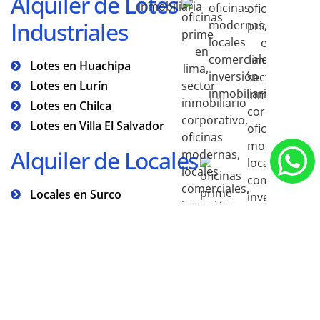
Alquiler de Lotes
Industriales
Lotes en Huachipa
Lotes en Lurín
Lotes en Chilca
Lotes en Villa El Salvador
Alquiler de Locales
Locales en Surco
Locales en San Isidro
EXP
Con
Serv
No estás adquiriendo una propiedad, estás impulsando el